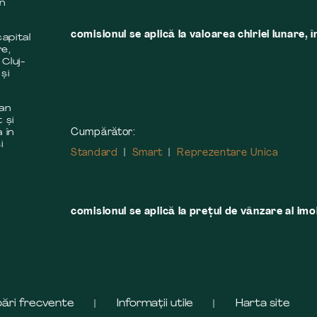
în
comisionul se aplică la valoarea chiriei lunare, î
apital
re,
 Cluj-
și
 an
 și
Cumpărător:
 în
i
Standard
Smart
Reprezentare Unica
comisionul se aplică la preţul de vânzare al imobi
bări frecvente
Informații utile
Harta site