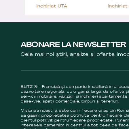
închiriat UTA
închiria
ABONARE LA NEWSLETTER
Cele mai noi știri, analize și oferte imob
BLITZ ® - Franciză și companie imobiliară în proce
dezvoltare națională, cu o gamă largă de oferte și
servicii imobiliare: vânzări și închirieri apartamente,
case-vile, spații comerciale, birouri și terenuri.
Misiunea noastră este ca în fiecare oraș din Româ
să găsim proprietatea potrivită pentru fiecare cli
clientul potrivit pentru fiecare proprietate. Pune
interesele oamenilor în centrul a tot ceea ce fac