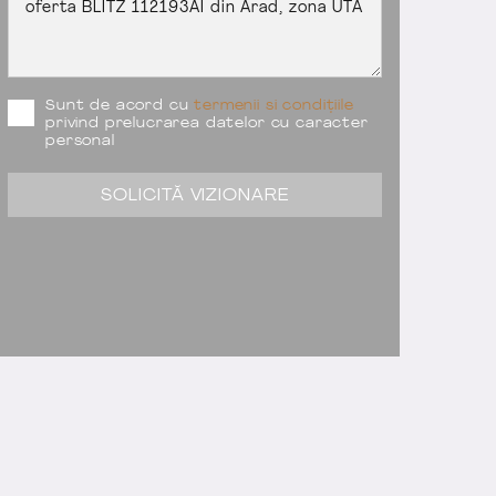
Sunt de acord cu
termenii si condițiile
privind prelucrarea datelor cu caracter
personal
SOLICITĂ VIZIONARE