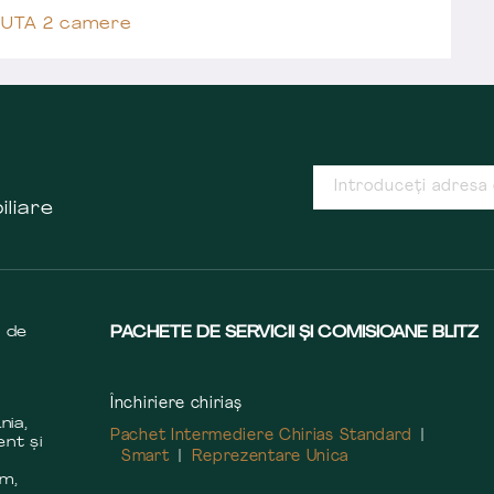
t UTA 2 camere
iliare
s de
PACHETE DE SERVICII ȘI COMISIOANE BLITZ
Închiriere chiriaș
nia,
Pachet Intermediere Chirias Standard
ent și
Smart
Reprezentare Unica
m
em,