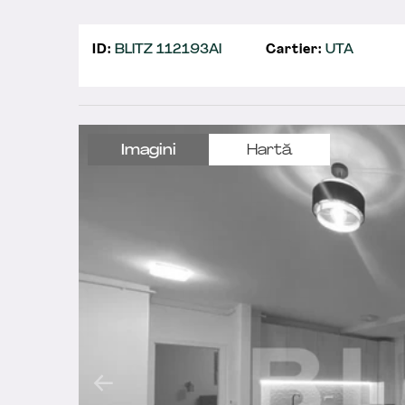
ID:
BLITZ 112193AI
Cartier:
UTA
Imagini
Hartă