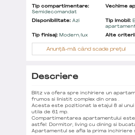
Tip compartimentare:
Vechime a
Semidecomandat
Disponibilitate:
Azi
Tip imobil:
B
apartamen
Tip finisaj:
Modern/lux
Alte criterii
Anunță-mă când scade prețul
Descriere
Blitz va ofera spre inchiriere un aparta
frumos si linistit complex din oras .
Acesta este pozitionat la etajul 8 al unu
utila de 61 mp.
Compartimentarea apartamentului este
astfel: Dormitor, living cu dining si bucat
Apartamentul se afla la prima inchiriere 