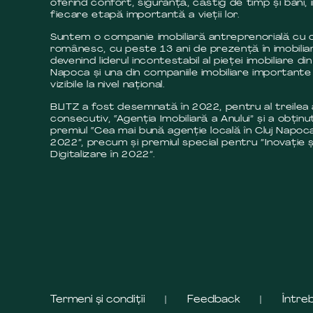
oferind confort, siguranță, câstig de timp și bani, 
fiecare etapă importantă a vieții lor.
Suntem o companie imobiliară antreprenorială cu c
românesc, cu peste 13 ani de prezență în imobilia
devenind liderul incontestabil al pieței imobiliare din
Napoca și una din companiile imobiliare importante 
vizibile la nivel național.
BLITZ a fost desemnată în 2022, pentru al treilea
consecutiv, “Agenția Imobiliară a Anului” și a obținut
premiul “Cea mai bună agenție locală în Cluj Napoca
2022”, precum și premiul special pentru ”Inovație ș
Digitalizare în 2022”.
Termeni și condiții
Feedback
Între