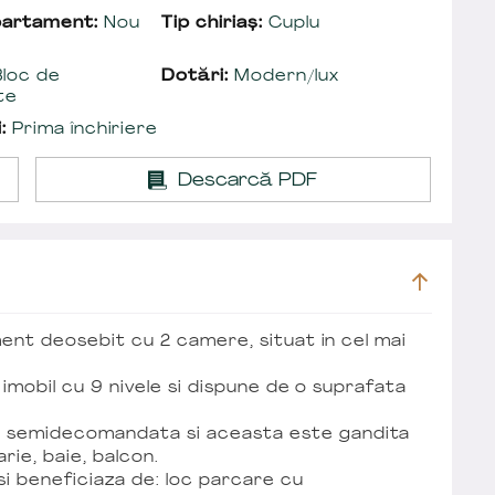
partament:
Nou
Tip chiriaș:
Cuplu
loc de
Dotări:
Modern/lux
te
:
Prima închiriere
Descarcă PDF
ment deosebit cu 2 camere, situat in cel mai
i imobil cu 9 nivele si dispune de o suprafata
 semidecomandata si aceasta este gandita
arie, baie, balcon.
si beneficiaza de: loc parcare cu