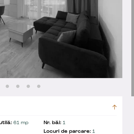
tilă:
61 mp
Nr. băi:
1
Locuri de parcare:
1