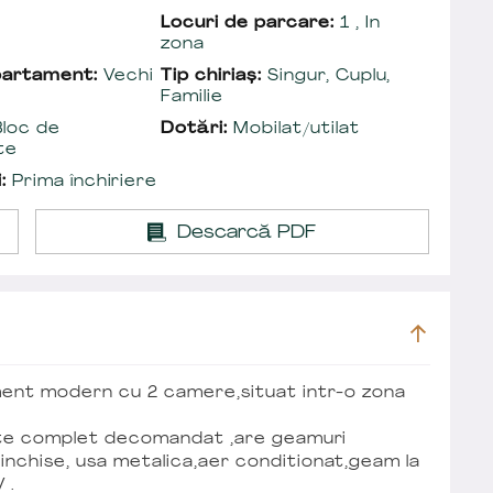
Locuri de parcare:
1 , In
zona
partament:
Vechi
Tip chiriaș:
Singur, Cuplu,
Familie
loc de
Dotări:
Mobilat/utilat
te
:
Prima închiriere
Descarcă PDF
ament modern cu 2 camere,situat intr-o zona
 este complet decomandat ,are geamuri
inchise, usa metalica,aer conditionat,geam la
 .