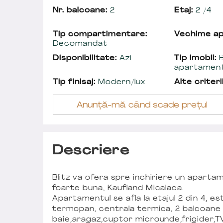
Nr. balcoane:
2
Etaj:
2 /4
Tip compartimentare:
Vechime a
Decomandat
Disponibilitate:
Azi
Tip imobil:
B
apartamen
Tip finisaj:
Modern/lux
Alte criterii
Anunță-mă când scade prețul
Descriere
Blitz va ofera spre inchiriere un apart
foarte buna, Kaufland Micalaca.
Apartamentul se afla la etajul 2 din 4,
termopan, centrala termica, 2 balcoane 
baie,aragaz,cuptor microunde,frigider,TV