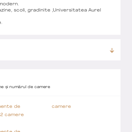
 modern.
ne, scoli, gradinite ,Universitatea Aurel
e.
one și numărul de camere
ente de
camere
t 2 camere