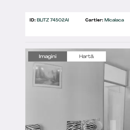
ID:
BLITZ 74502AI
Cartier:
Micalaca
Imagini
Hartă