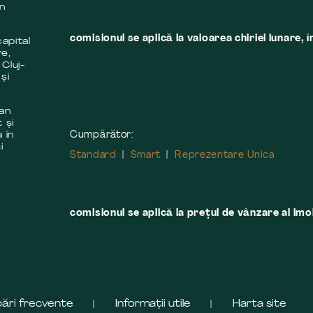
în
comisionul se aplică la valoarea chiriei lunare, î
apital
re,
 Cluj-
și
 an
 și
Cumpărător:
 în
i
Standard
Smart
Reprezentare Unica
comisionul se aplică la preţul de vânzare al imobi
bări frecvente
Informații utile
Harta site