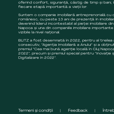
oferind confort, siguranță, câstig de timp și bani, 
fiecare etapă importantă a vieții lor.
Suntem o companie imobiliară antreprenorială cu c
românesc, cu peste 13 ani de prezență în imobilia
devenind liderul incontestabil al pieței imobiliare din
Napoca și una din companiile imobiliare importante 
vizibile la nivel național.
BLITZ a fost desemnată în 2022, pentru al treilea
consecutiv, “Agenția Imobiliară a Anului” și a obținut
premiul “Cea mai bună agenție locală în Cluj Napoca
2022”, precum și premiul special pentru ”Inovație ș
Digitalizare în 2022”.
Termeni și condiții
Feedback
Între