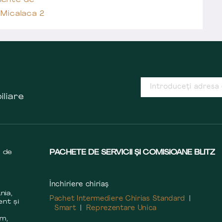
ente de
t Micalaca 2
iliare
s de
PACHETE DE SERVICII ȘI COMISIOANE BLITZ
Închiriere chiriaș
nia,
Pachet Intermediere Chirias Standard
ent și
Smart
Reprezentare Unica
m
em,