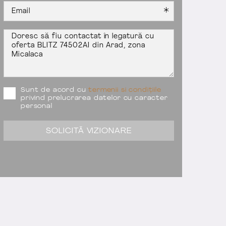
Sunt de acord cu
termenii si condițiile
privind prelucrarea datelor cu caracter
personal
SOLICITĂ VIZIONARE