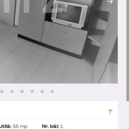
tilă:
55 mp
Nr. băi:
1