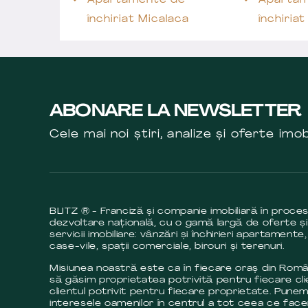
Apartamente de
Apartam
închiriat Micalaca
închiria
ABONARE LA NEWSLETTER
Cele mai noi știri, analize și oferte imob
BLITZ ® - Franciză și companie imobiliară în proce
dezvoltare națională, cu o gamă largă de oferte și
servicii imobiliare: vânzări și închirieri apartamente,
case-vile, spații comerciale, birouri și terenuri.
Misiunea noastră este ca în fiecare oraș din Româ
să găsim proprietatea potrivită pentru fiecare cli
clientul potrivit pentru fiecare proprietate. Pune
interesele oamenilor în centrul a tot ceea ce fac