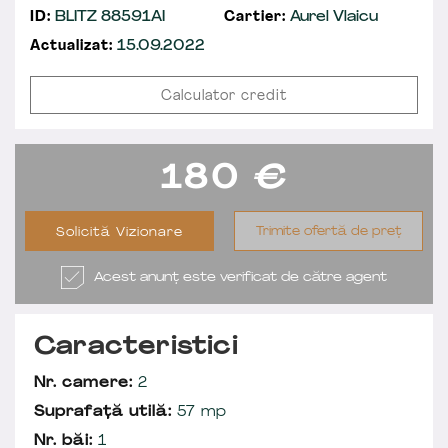
ID:
BLITZ 88591AI
Cartier:
Aurel Vlaicu
Actualizat:
15.09.2022
Calculator credit
180
€
Trimite ofertă de preț
Solicită Vizionare
Acest anunț este verificat de către agent
Caracteristici
Nr. camere:
2
Suprafață utilă:
57 mp
Nr. băi:
1