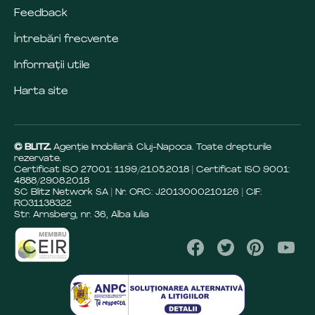
Feedback
Întrebări frecvente
Informații utile
Harta site
© BLITZ.
Agenție Imobiliară Cluj-Napoca. Toate drepturile
rezervate.
Certificat ISO 27001: 1199/21.05.2018 | Certificat ISO 9001:
4888/29.08.2018
SC Blitz Network SA | Nr. ORC: J2013000210126 | CIF:
RO31138322
Str. Arnsberg, nr. 36, Alba Iulia