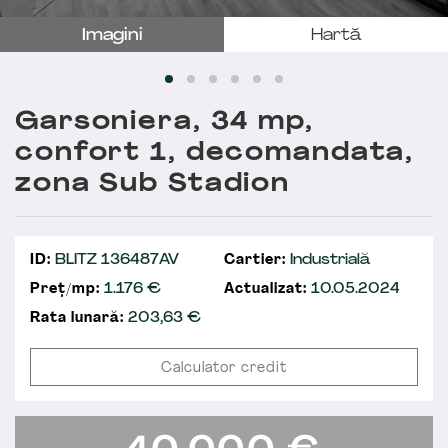
Imagini
Hartă
Garsoniera, 34 mp,
confort 1, decomandata,
zona Sub Stadion
ID:
BLITZ 136487AV
Cartier:
Industrială
Preț/mp:
1.176 €
Actualizat:
10.05.2024
Rata lunară:
203,63
€
Calculator credit