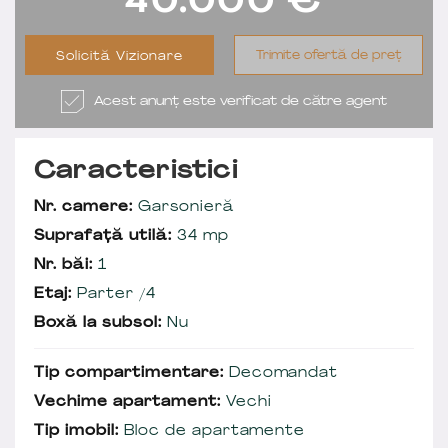
40.000
€
Trimite ofertă de preț
Solicită Vizionare
Acest anunț este verificat de către agent
Caracteristici
Nr. camere:
Garsonieră
Suprafață utilă:
34 mp
Nr. băi:
1
Etaj:
Parter /4
Boxă la subsol:
Nu
Tip compartimentare:
Decomandat
Vechime apartament:
Vechi
Tip imobil:
Bloc de apartamente