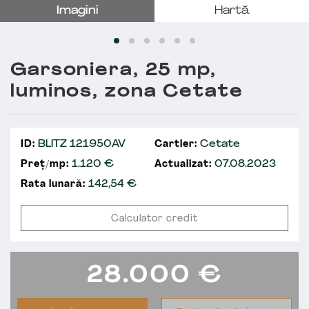
Imagini
Hartă
Garsoniera, 25 mp,
luminos, zona Cetate
ID:
BLITZ 121950AV
Cartier:
Cetate
Preț/mp:
1.120 €
Actualizat:
07.08.2023
Rata lunară:
142,54
€
Calculator credit
28.000
€