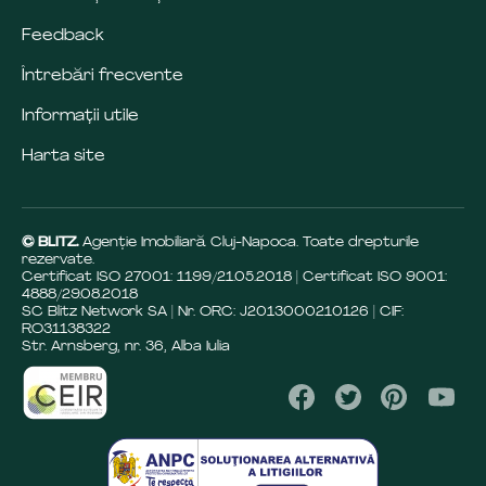
Feedback
Întrebări frecvente
Informații utile
Harta site
© BLITZ.
Agenție Imobiliară Cluj-Napoca. Toate drepturile
rezervate.
Certificat ISO 27001: 1199/21.05.2018 | Certificat ISO 9001:
4888/29.08.2018
SC Blitz Network SA | Nr. ORC: J2013000210126 | CIF:
RO31138322
Str. Arnsberg, nr. 36, Alba Iulia