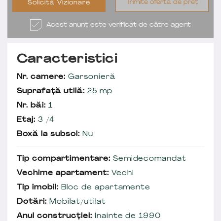
Trimite ofertă de preț
Solicită Vizionare
Acest anunț este verificat de către agent
Caracteristici
Nr. camere:
Garsonieră
Suprafață utilă:
25 mp
Nr. băi:
1
Etaj:
3 /4
Boxă la subsol:
Nu
Tip compartimentare:
Semidecomandat
Vechime apartament:
Vechi
Tip imobil:
Bloc de apartamente
Dotări:
Mobilat/utilat
Anul construcției:
Inainte de 1990