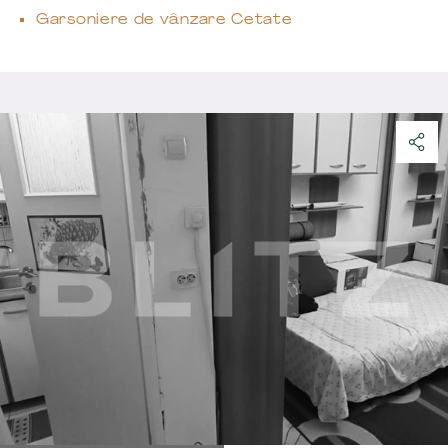
Garsoniere de vânzare Cetate