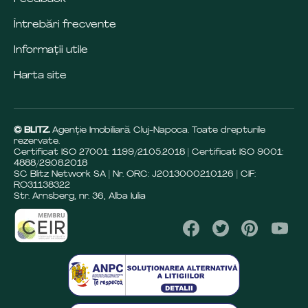
Întrebări frecvente
Informații utile
Harta site
© BLITZ.
Agenție Imobiliară Cluj-Napoca. Toate drepturile
rezervate.
Certificat ISO 27001: 1199/21.05.2018 | Certificat ISO 9001:
4888/29.08.2018
SC Blitz Network SA | Nr. ORC: J2013000210126 | CIF:
RO31138322
Str. Arnsberg, nr. 36, Alba Iulia