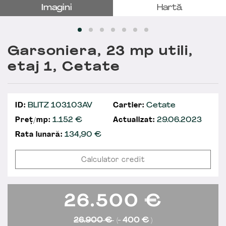
Imagini
Hartă
Garsoniera, 23 mp utili,
etaj 1, Cetate
ID:
BLITZ 103103AV
Cartier:
Cetate
Preț/mp:
1.152 €
Actualizat:
29.06.2023
Rata lunară:
134,90
€
Calculator credit
26.500
€
26.900 €
(-
400 €
)