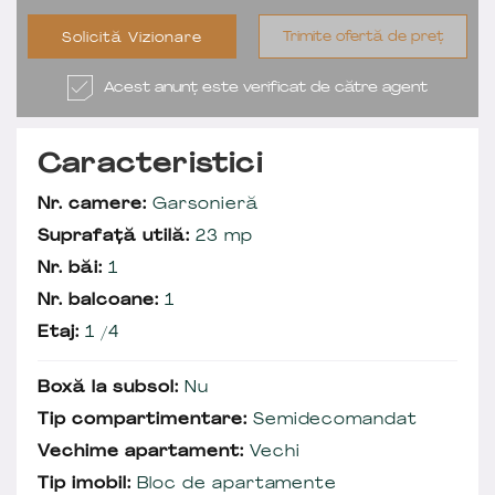
Trimite ofertă de preț
Solicită Vizionare
Acest anunț este verificat de către agent
Caracteristici
Nr. camere:
Garsonieră
Suprafață utilă:
23 mp
Nr. băi:
1
Nr. balcoane:
1
Etaj:
1 /4
Boxă la subsol:
Nu
Tip compartimentare:
Semidecomandat
Vechime apartament:
Vechi
Tip imobil:
Bloc de apartamente