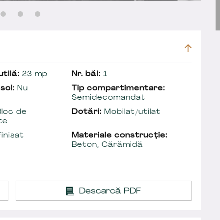
tilă:
23 mp
Nr. băi:
1
sol:
Nu
Tip compartimentare:
Semidecomandat
loc de
Dotări:
Mobilat/utilat
te
inisat
Materiale construcție:
Beton, Cărămidă
Descarcă PDF