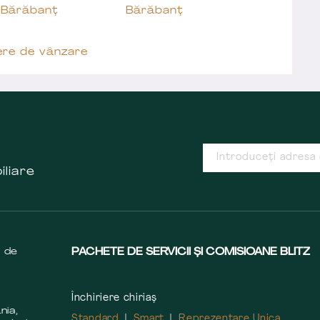
 Bărăbanț
Bărăbanț
ere de vânzare
iliare
s de
PACHETE DE SERVICII ȘI COMISIOANE BLITZ
Închiriere chiriaș
nia,
Standard
Smart
Reprezentare Unica