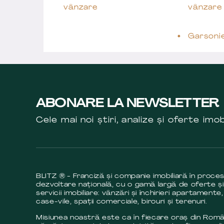
vânzare
vânzare
Garsoni
ABONARE LA NEWSLETTER
Cele mai noi știri, analize și oferte imob
BLITZ ® - Franciză și companie imobiliară în proce
dezvoltare națională, cu o gamă largă de oferte și
servicii imobiliare: vânzări și închirieri apartamente,
case-vile, spații comerciale, birouri și terenuri.
Misiunea noastră este ca în fiecare oraș din Româ