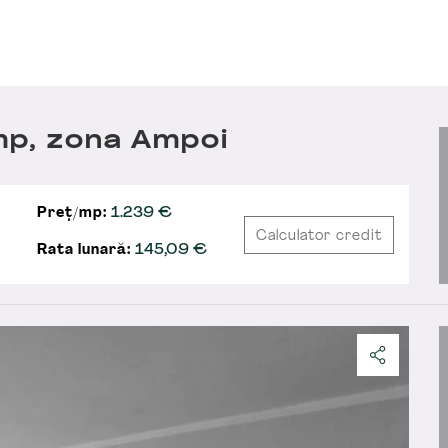
mp, zona Ampoi
Preț/mp:
1.239 €
Calculator credit
Rata lunară:
145,09
€