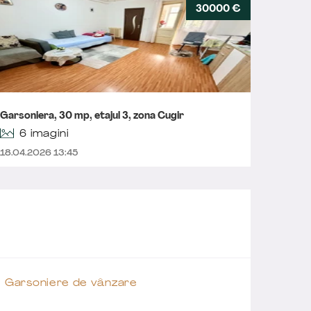
30000 €
Garsoni
Garsoniera, 30 mp, etajul 3, zona Cugir
spațio
6 imagini
18.04.2026 13:45
01.04.
Garsoniere de vânzare