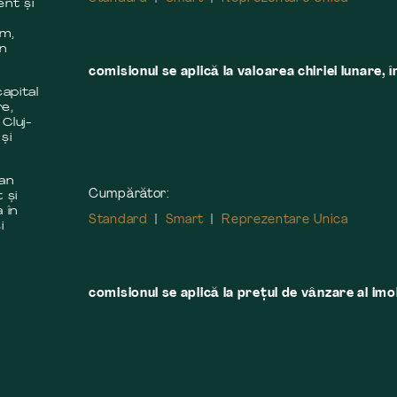
ent și
m
em,
în
comisionul se aplică la valoarea chiriei lunare, î
apital
re,
 Cluj-
și
 an
Cumpărător:
 și
 în
Standard
Smart
Reprezentare Unica
i
comisionul se aplică la preţul de vânzare al imobi