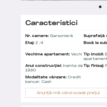
Caracteristici
Nr. camere:
Garsonieră
Suprafață u
Etaj:
2 /4
Boxă la sub
Vechime apartament:
Vechi
Tip imobil:
B
apartamen
Anul construcției:
Inainte de
Tip finisaj:
F
1990
Modalitate vânzare:
Credit
bancar, Cash
Anunță-mă când scade prețul