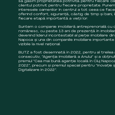
să găsim proprietatea potrivită pentru fiecare cli
clientul potrivit pentru fiecare proprietate. Pune
interesele oamenilor în centrul a tot ceea ce fac
oferind confort, siguranță, câstig de timp și bani, 
fiecare etapă importantă a vieții lor.
Suntem o companie imobiliară antreprenorială cu c
românesc, cu peste 13 ani de prezență în imobilia
devenind liderul incontestabil al pieței imobiliare din
Napoca și una din companiile imobiliare importante 
vizibile la nivel național.
BLITZ a fost desemnată în 2022, pentru al treilea
consecutiv, “Agenția Imobiliară a Anului” și a obținut
premiul “Cea mai bună agenție locală în Cluj Napoca
2022”, precum și premiul special pentru ”Inovație ș
Digitalizare în 2022”.