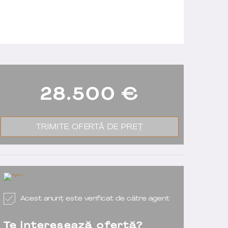
28.500
€
TRIMITE OFERTĂ DE PREȚ
Acest anunț este verificat de către agent
Te interesează ofertă?