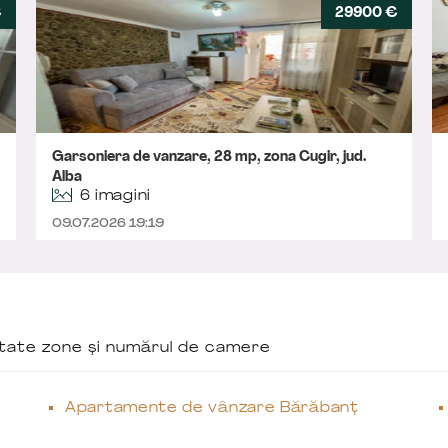
€
29900 €
Garsoniera de vanzare, 28 mp, zona Cugir, jud.
Alba
6 imagini
09.07.2026 19:19
ăutate zone și numărul de camere
Apartamente de vânzare Bărăbanț