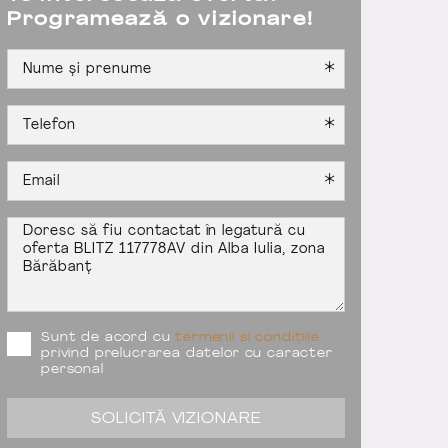
Programează o vizionare!
Sunt de acord cu
termenii si condițiile
privind prelucrarea datelor cu caracter
personal
SOLICITĂ VIZIONARE