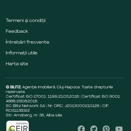
Termeni și condiții
Feedback
Întrebări frecvente
Informații utile
Harta site
© BLITZ.
Agenție Imobiliară Cluj-Napoca. Toate drepturile
rezervate.
Certificat ISO 27001: 1199/21.05.2018 | Certificat ISO 9001:
4888/29.08.2018
SC Blitz Network SA | Nr. ORC: J2013000210126 | CIF:
RO31138322
Str. Arnsberg, nr. 36, Alba Iulia