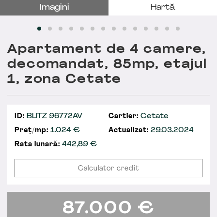
Imagini
Hartă
Apartament de 4 camere,
decomandat, 85mp, etajul
1, zona Cetate
ID:
BLITZ 96772AV
Cartier:
Cetate
Preț/mp:
1.024 €
Actualizat:
29.03.2024
Rata lunară:
442,89
€
Calculator credit
87.000
€