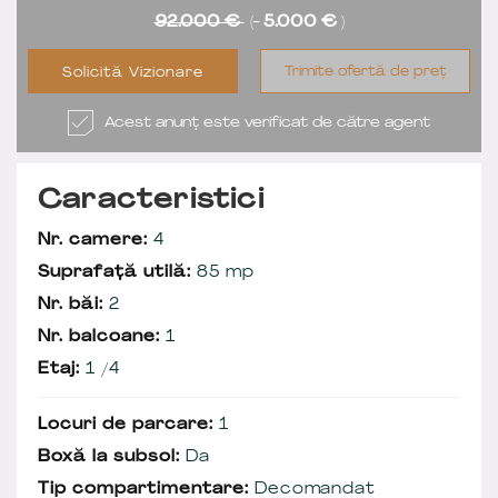
92.000 €
(-
5.000 €
)
Trimite ofertă de preț
Solicită Vizionare
Acest anunț este verificat de către agent
Caracteristici
Nr. camere:
4
Suprafață utilă:
85 mp
Nr. băi:
2
Nr. balcoane:
1
Etaj:
1 /4
Locuri de parcare:
1
Boxă la subsol:
Da
Tip compartimentare:
Decomandat