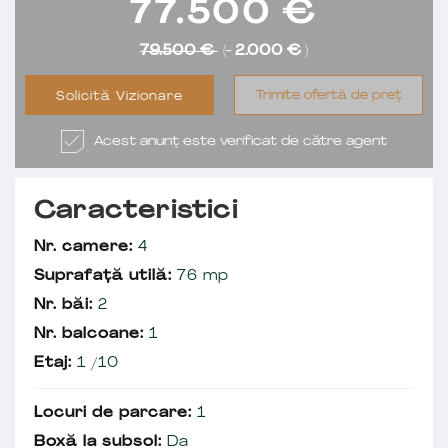
77.500
€
79.500 €
(-
2.000 €
)
Trimite ofertă de preț
Solicită Vizionare
Acest anunț este verificat de către agent
Caracteristici
Nr. camere:
4
Suprafață utilă:
76 mp
Nr. băi:
2
Nr. balcoane:
1
Etaj:
1 /10
Locuri de parcare:
1
Boxă la subsol:
Da