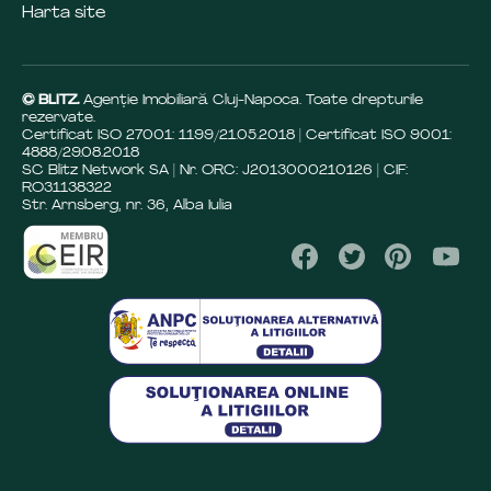
Harta site
© BLITZ.
Agenție Imobiliară Cluj-Napoca. Toate drepturile
rezervate.
Certificat ISO 27001: 1199/21.05.2018 | Certificat ISO 9001:
4888/29.08.2018
SC Blitz Network SA | Nr. ORC: J2013000210126 | CIF:
RO31138322
Str. Arnsberg, nr. 36, Alba Iulia