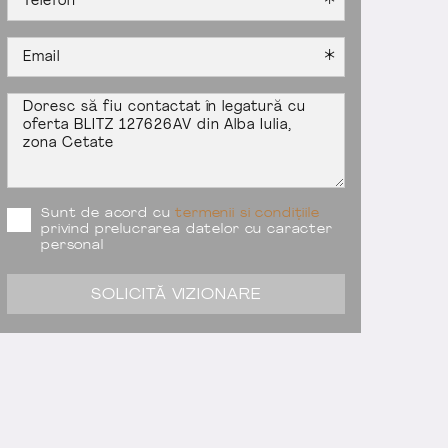
Sunt de acord cu
termenii si condițiile
privind prelucrarea datelor cu caracter
personal
SOLICITĂ VIZIONARE