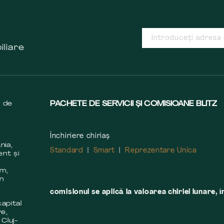
iliare
s de
PACHETE DE SERVICII ȘI COMISIOANE BLITZ
Închiriere chiriaș
nia,
Standard
Smart
Reprezentare Unica
ent și
m
em,
în
comisionul se aplică la valoarea chiriei lunare, î
apital
re,
 Cluj-