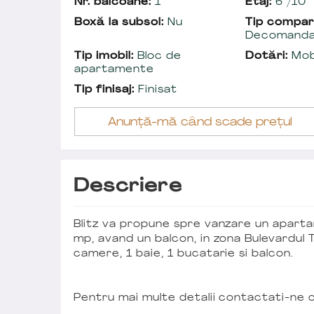
Nr. balcoane:
1
Etaj:
6 /10
Boxă la subsol:
Nu
Tip compar
Decomand
Tip imobil:
Bloc de
Dotări:
Mobi
apartamente
Tip finisaj:
Finisat
Anunță-mă când scade prețul
Descriere
Blitz va propune spre vanzare un aparta
mp, avand un balcon, in zona Bulevardul 
camere, 1 baie, 1 bucatarie si balcon.
Pentru mai multe detalii contactati-ne 