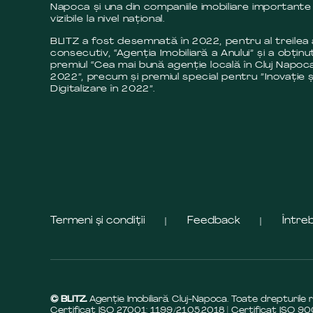
Napoca și una din companiile imobiliare importante 
vizibile la nivel național.
BLITZ a fost desemnată în 2022, pentru al treilea
consecutiv, “Agenția Imobiliară a Anului” și a obținut
premiul “Cea mai bună agenție locală în Cluj Napoca
2022”, precum și premiul special pentru ”Inovație ș
Digitalizare în 2022”.
Termeni și condiții
Feedback
Între
© BLITZ.
Agenție Imobiliară Cluj-Napoca. Toate drepturile 
Certificat ISO 27001: 1199/21.05.2018 | Certificat ISO 90