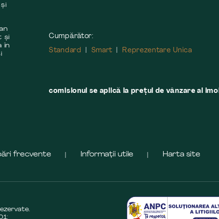
și
 an
Cumpărător:
 și
 în
Standard
Smart
Reprezentare Unica
i
comisionul se aplică la preţul de vânzare al imobi
bări frecvente
Informații utile
Harta site
rezervate.
01: