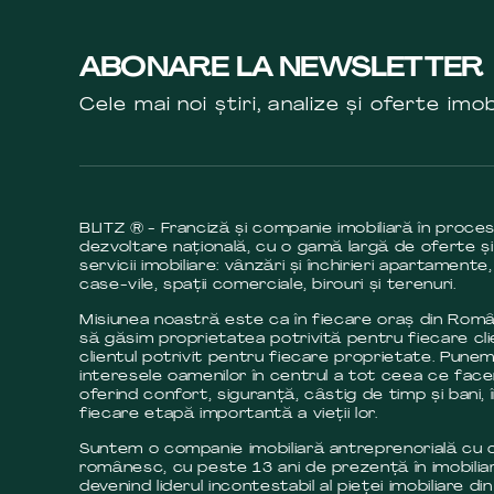
ABONARE LA NEWSLETTER
Cele mai noi știri, analize și oferte imob
BLITZ ® - Franciză și companie imobiliară în proce
dezvoltare națională, cu o gamă largă de oferte și
servicii imobiliare: vânzări și închirieri apartamente,
case-vile, spații comerciale, birouri și terenuri.
Misiunea noastră este ca în fiecare oraș din Româ
să găsim proprietatea potrivită pentru fiecare cli
clientul potrivit pentru fiecare proprietate. Pune
interesele oamenilor în centrul a tot ceea ce fac
oferind confort, siguranță, câstig de timp și bani, 
fiecare etapă importantă a vieții lor.
Suntem o companie imobiliară antreprenorială cu c
românesc, cu peste 13 ani de prezență în imobilia
devenind liderul incontestabil al pieței imobiliare din