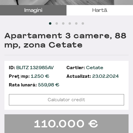
Imagini
Hartă
Apartament 3 camere, 88
mp, zona Cetate
ID:
BLITZ 132985AV
Cartier:
Cetate
Preț/mp:
1.250 €
Actualizat:
23.02.2024
Rata lunară:
559,98
€
Calculator credit
110.000
€