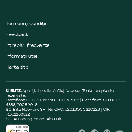
Termeni și condiții
Feedback
Întrebări frecvente
Informații utile
Harta site
© BLITZ.
Agenție Imobiliară Cluj-Napoca. Toate drepturile
rezervate.
Certificat ISO 27001: 1199/21.05.2018 | Certificat ISO 9001:
4888/29.08.2018
SC Blitz Network SA | Nr. ORC: J2013000210126 | CIF:
RO31138322
Str. Arnsberg, nr. 36, Alba Iulia