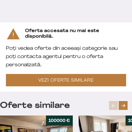
Oferta accesata nu mai este
disponibilă.
Poți vedea oferte din aceeași categorie sau
poți contacta agentul pentru o oferta
personalizată.
VEZI OFERTE SIMILARE
Oferte similare
100000 €
1