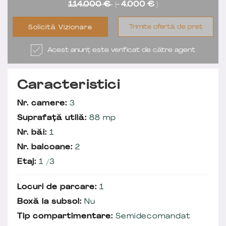
114.000 €
(-
4.000 €
)
Trimite ofertă de preț
Solicită Vizionare
Acest anunț este verificat de către agent
Caracteristici
Nr. camere:
3
Suprafață utilă:
88 mp
Nr. băi:
1
Nr. balcoane:
2
Etaj:
1 /3
Locuri de parcare:
1
Boxă la subsol:
Nu
Tip compartimentare:
Semidecomandat