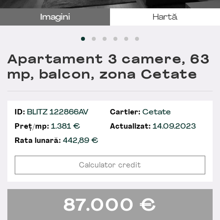
Imagini
Hartă
Apartament 3 camere, 63
mp, balcon, zona Cetate
ID:
BLITZ 122866AV
Cartier:
Cetate
Preț/mp:
1.381 €
Actualizat:
14.09.2023
Rata lunară:
442,89
€
Calculator credit
87.000
€