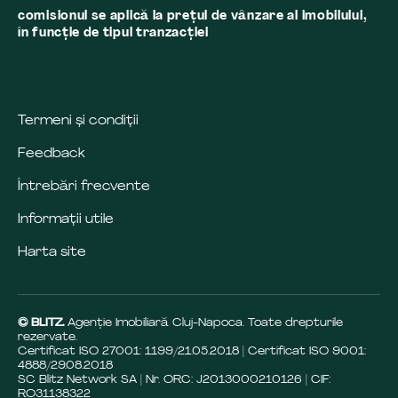
comisionul se aplică la preţul de vânzare al imobilului,
în funcţie de tipul tranzacţiei
Termeni și condiții
Feedback
Întrebări frecvente
Informații utile
Harta site
© BLITZ.
Agenție Imobiliară Cluj-Napoca. Toate drepturile
rezervate.
Certificat ISO 27001: 1199/21.05.2018 | Certificat ISO 9001:
4888/29.08.2018
SC Blitz Network SA | Nr. ORC: J2013000210126 | CIF:
RO31138322