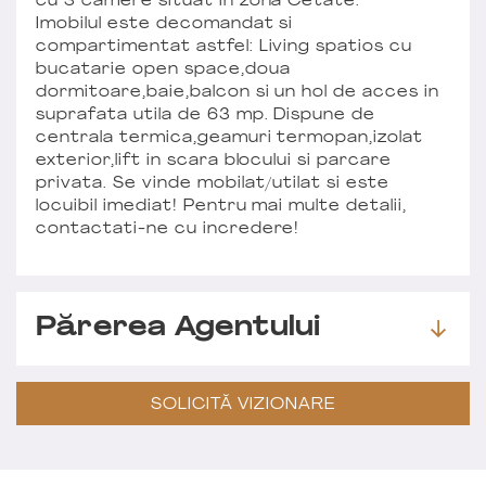
cu 3 camere situat in zona Cetate.
Imobilul este decomandat si
compartimentat astfel: Living spatios cu
bucatarie open space,doua
dormitoare,baie,balcon si un hol de acces in
suprafata utila de 63 mp. Dispune de
centrala termica,geamuri termopan,izolat
exterior,lift in scara blocului si parcare
privata. Se vinde mobilat/utilat si este
locuibil imediat! Pentru mai multe detalii,
contactati-ne cu incredere!
Părerea Agentului
SOLICITĂ VIZIONARE