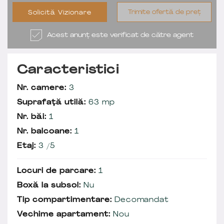
Trimite ofertă de preț
Solicită Vizionare
Acest anunț este verificat de către agent
Caracteristici
Nr. camere:
3
Suprafață utilă:
63 mp
Nr. băi:
1
Nr. balcoane:
1
Etaj:
3 /5
Locuri de parcare:
1
Boxă la subsol:
Nu
Tip compartimentare:
Decomandat
Vechime apartament:
Nou