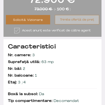
72.900
€
73.000 €
(-
100 €
)
Trimite ofertă de preț
Solicită Vizionare
Acest anunț este verificat de către agent
Caracteristici
Nr. camere:
3
Suprafață utilă:
63 mp
Nr. băi:
2
Nr. balcoane:
1
Etaj:
3 /4
Boxă la subsol:
Da
Tip compartimentare:
Decomandat