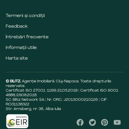
Termeni și condiții
Feedback
Întrebări frecvente
Informații utile
Harta site
© BLITZ.
Agenție Imobiliară Cluj-Napoca. Toate drepturile
rezervate.
Certificat ISO 27001: 1199/21.05.2018 | Certificat ISO 9001:
4888/29.08.2018
SC Blitz Network SA | Nr. ORC: J2013000210126 | CIF:
RO31138322
Str. Arnsberg, nr. 36, Alba Iulia