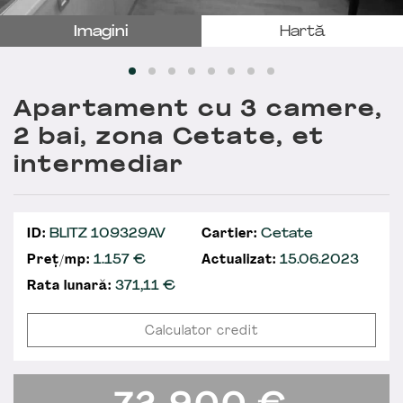
Imagini
Hartă
Apartament cu 3 camere,
2 bai, zona Cetate, et
intermediar
ID:
BLITZ 109329AV
Cartier:
Cetate
Preț/mp:
1.157 €
Actualizat:
15.06.2023
Rata lunară:
371,11
€
Calculator credit