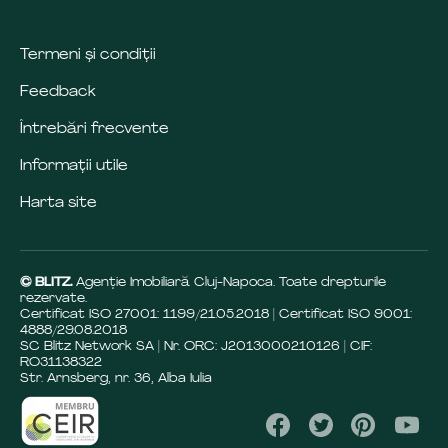
Termeni și condiții
Feedback
Întrebări frecvente
Informații utile
Harta site
© BLITZ.
Agenție Imobiliară Cluj-Napoca. Toate drepturile
rezervate.
Certificat ISO 27001: 1199/21.05.2018 | Certificat ISO 9001:
4888/29.08.2018
SC Blitz Network SA | Nr. ORC: J2013000210126 | CIF:
RO31138322
Str. Arnsberg, nr. 36, Alba Iulia