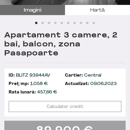
Imagini
Hartă
Apartament 3 camere, 2
bai, balcon, zona
Pasapoarte
ID:
BLITZ 93944AV
Cartier:
Central
Preț/mp:
1.058 €
Actualizat:
09.06.2023
Rata lunară:
457,66
€
Calculator credit