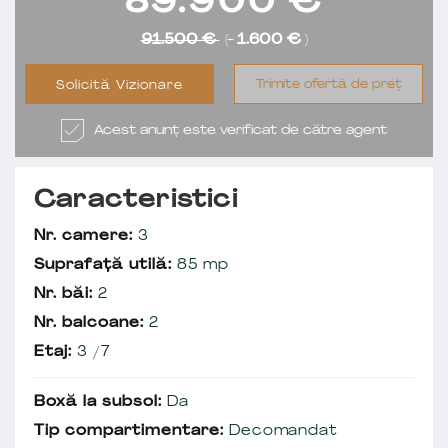
89.900
€
91.500 €
(-
1.600 €
)
Trimite ofertă de preț
Solicită Vizionare
Acest anunț este verificat de către agent
Caracteristici
Nr. camere:
3
Suprafață utilă:
85 mp
Nr. băi:
2
Nr. balcoane:
2
Etaj:
3 /7
Boxă la subsol:
Da
Tip compartimentare:
Decomandat