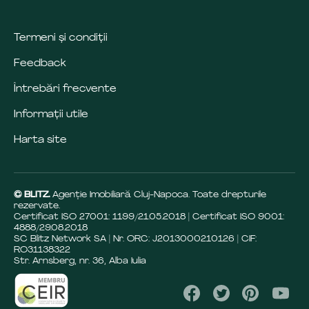
Termeni și condiții
Feedback
Întrebări frecvente
Informații utile
Harta site
© BLITZ.
Agenție Imobiliară Cluj-Napoca. Toate drepturile
rezervate.
Certificat ISO 27001: 1199/21.05.2018 | Certificat ISO 9001:
4888/29.08.2018
SC Blitz Network SA | Nr. ORC: J2013000210126 | CIF:
RO31138322
Str. Arnsberg, nr. 36, Alba Iulia