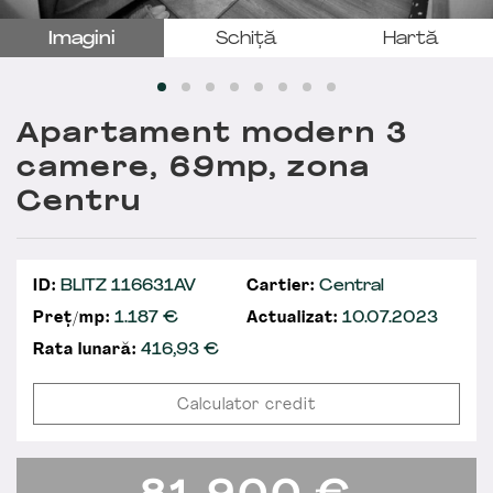
Imagini
Schiță
Hartă
Apartament modern 3
camere, 69mp, zona
Centru
ID:
BLITZ 116631AV
Cartier:
Central
Preț/mp:
1.187 €
Actualizat:
10.07.2023
Rata lunară:
416,93
€
Calculator credit