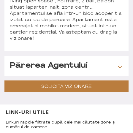
living open space , hol mare, 2 baii, balcon
situat laparter inalt, zona centru.
Apartamentul se afla intr-un bloc acoperit si
izolat cu loc de parcare. Apartament este
amenajat si mobilat modern, situat intr-un
cartier rezidential. Va asteptam cu drag la
vizionare!
Părerea Agentului
SOLICITĂ VIZIONARE
LINK-URI UTILE
Linkuri rapide filtrate după cele mai căutate zone și
numărul de camere