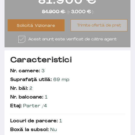
81.900
€
84.900 €
(-
3.000 €
)
Trimite ofertă de preț
Solicită Vizionare
Acest anunț este verificat de către agent
Caracteristici
Nr. camere:
3
Suprafață utilă:
69 mp
Nr. băi:
2
Nr. balcoane:
1
Etaj:
Parter /4
Locuri de parcare:
1
Boxă la subsol:
Nu