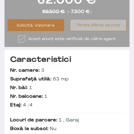
62.000
€
69.500 €
(-
7.500 €
)
Trimite ofertă de preț
Solicită Vizionare
Acest anunț este verificat de către agent
Caracteristici
Nr. camere:
3
Suprafață utilă:
63 mp
Nr. băi:
1
Nr. balcoane:
1
Etaj:
4 /4
Locuri de parcare:
1 , Garaj
Boxă la subsol:
Nu