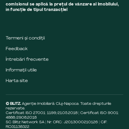
comisionul se aplică la preţul de vânzare al imobilului,
în funcţie de tipul tranzacţiei
Termeni și condiții
Feedback
Întrebări frecvente
Informații utile
Harta site
© BLITZ.
Agenție Imobiliară Cluj-Napoca. Toate drepturile
rezervate.
Certificat ISO 27001: 1199/21.05.2018 | Certificat ISO 9001:
4888/29.08.2018
SC Blitz Network SA | Nr. ORC: J2013000210126 | CIF:
RO31138322