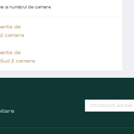
one și numărul de camere
ente de
 2 camere
ente de
 Sud 2 camere
iliare