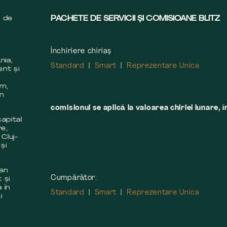
s de
PACHETE DE SERVICII ȘI COMISIOANE BLITZ
Închiriere chiriaș
nia,
Standard
Smart
Reprezentare Unica
ent și
m
em,
în
comisionul se aplică la valoarea chiriei lunare, î
apital
re,
 Cluj-
și
 an
Cumpărător:
 și
 în
Standard
Smart
Reprezentare Unica
i