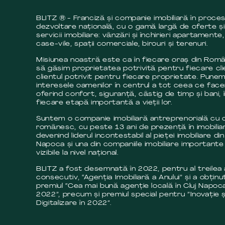
BLITZ ® - Franciză și companie imobiliară în proce
dezvoltare națională, cu o gamă largă de oferte și
servicii imobiliare: vânzări și închirieri apartamente,
case-vile, spații comerciale, birouri și terenuri.
Misiunea noastră este ca în fiecare oraș din Româ
să găsim proprietatea potrivită pentru fiecare cli
clientul potrivit pentru fiecare proprietate. Pune
interesele oamenilor în centrul a tot ceea ce fac
oferind confort, siguranță, câstig de timp și bani, 
fiecare etapă importantă a vieții lor.
Suntem o companie imobiliară antreprenorială cu c
românesc, cu peste 13 ani de prezență în imobilia
devenind liderul incontestabil al pieței imobiliare din
Napoca și una din companiile imobiliare importante 
vizibile la nivel național.
BLITZ a fost desemnată în 2022, pentru al treilea
consecutiv, “Agenția Imobiliară a Anului” și a obținut
premiul “Cea mai bună agenție locală în Cluj Napoca
2022”, precum și premiul special pentru ”Inovație ș
Digitalizare în 2022”.