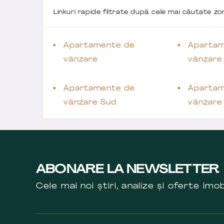
Linkuri rapide filtrate după cele mai căutate z
Apartamente de
Apartam
vânzare
vânzare
Apartamente de
Apartam
vânzare Sud
vânzare
ABONARE LA NEWSLETTER
Cele mai noi știri, analize și oferte imob