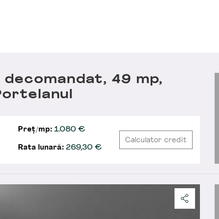
 decomandat, 49 mp,
Portelanul
Preț/mp:
1.080 €
Calculator credit
Rata lunară:
269,30
€