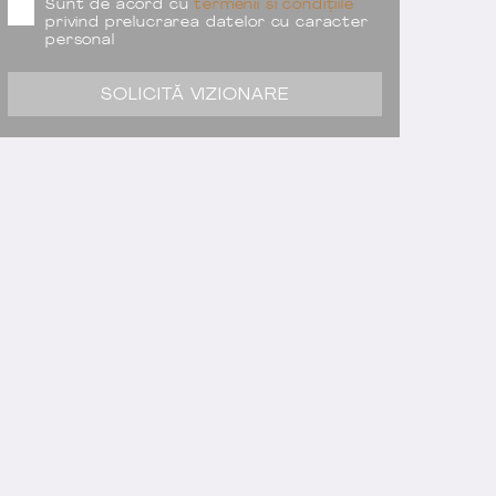
Sunt de acord cu
termenii si condițiile
privind prelucrarea datelor cu caracter
personal
SOLICITĂ VIZIONARE