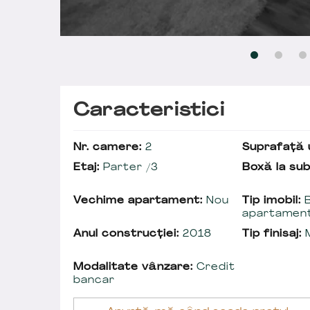
Caracteristici
Nr. camere:
2
Suprafață u
Etaj:
Parter /3
Boxă la sub
Vechime apartament:
Nou
Tip imobil:
B
apartamen
Anul construcției:
2018
Tip finisaj:
M
Modalitate vânzare:
Credit
bancar