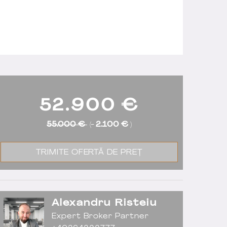
52.900
€
55.000 €
(-
2.100 €
)
TRIMITE OFERTĂ DE PREȚ
Alexandru Risteiu
Expert Broker Partner