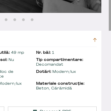
tilă:
49 mp
Nr. băi:
1
sol:
Nu
Tip compartimentare:
Decomandat
loc de
Dotări:
Modern/lux
te
odern/lux
Materiale construcție:
Beton, Cărămidă