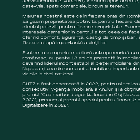
servicii imobiliare: vânzări și închirieri apartamente,
case-vile, spații comerciale, birouri și terenuri.
Misiunea noastră este ca în fiecare oraș din Româ
să găsim proprietatea potrivită pentru fiecare cli
clientul potrivit pentru fiecare proprietate. Pune
interesele oamenilor în centrul a tot ceea ce fac
oferind confort, siguranță, câstig de timp și bani, 
fiecare etapă importantă a vieții lor.
Suntem o companie imobiliară antreprenorială cu c
românesc, cu peste 13 ani de prezență în imobilia
devenind liderul incontestabil al pieței imobiliare din
Napoca și una din companiile imobiliare importante 
vizibile la nivel național.
BLITZ a fost desemnată în 2022, pentru al treilea
consecutiv, “Agenția Imobiliară a Anului” și a obținut
premiul “Cea mai bună agenție locală în Cluj Napoca
2022”, precum și premiul special pentru ”Inovație ș
Digitalizare în 2022”.