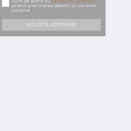
Sunt de acord cu
termenii si condițiile
privind prelucrarea datelor cu caracter
personal
SOLICITĂ VIZIONARE