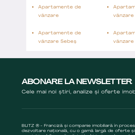
Apartamente de
Apartam
vânzare
vânzare
Apartamente de
Apartam
vânzare Sebeș
vânzare
ABONARE LA NEWSLETTER
Cele mai noi știri, analize și oferte imob
BLITZ ® - Franciză și companie imobiliară în proce
dezvoltare națională, cu o gamă largă de oferte și