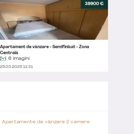
39900 €
Apartament de vânzare - Semifinisat - Zona
Aparta
Centrală
6 imagini
17.01.2
25.03.2025 11:31
Apartamente de vânzare 2 camere