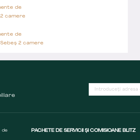
ente de
 2 camere
ente de
 Sebeș 2 camere
iliare
s de
PACHETE DE SERVICII ȘI COMISIOANE BLITZ