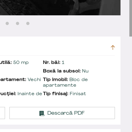
tilă:
50 mp
Nr. băi:
1
Boxă la subsol:
Nu
partament:
Vechi
Tip imobil:
Bloc de
apartamente
ucției:
Inainte de
Tip finisaj:
Finisat
Descarcă PDF