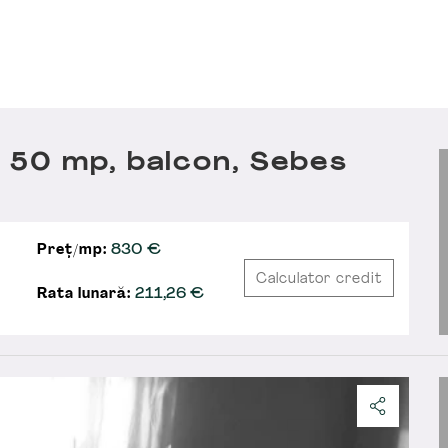
 50 mp, balcon, Sebes
Preț/mp:
830 €
Calculator credit
Rata lunară:
211,26
€