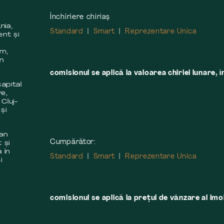
Închiriere chiriaș
nia,
Standard
Smart
Reprezentare Unica
ent și
m
em,
în
comisionul se aplică la valoarea chiriei lunare, î
apital
re,
 Cluj-
și
 an
Cumpărător:
 și
 în
Standard
Smart
Reprezentare Unica
i
comisionul se aplică la preţul de vânzare al imobi