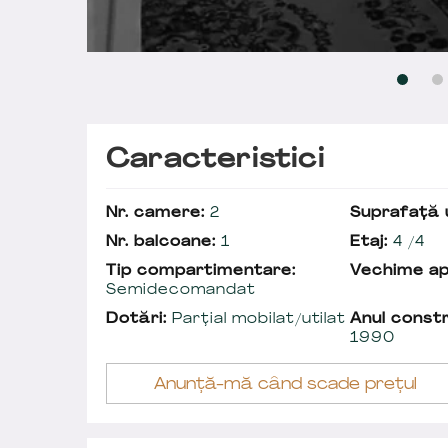
Caracteristici
Nr. camere:
2
Suprafață u
Nr. balcoane:
1
Etaj:
4 /4
Tip compartimentare:
Vechime a
Semidecomandat
Dotări:
Parțial mobilat/utilat
Anul constr
1990
Anunță-mă când scade prețul