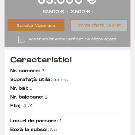
65.000
€
67.500 €
(-
2.500 €
)
Trimite ofertă de preț
Solicită Vizionare
Acest anunț este verificat de către agent
Caracteristici
Nr. camere:
2
Suprafață utilă:
55 mp
Nr. băi:
1
Nr. balcoane:
1
Etaj:
4 /4
Locuri de parcare:
1
Boxă la subsol:
Nu