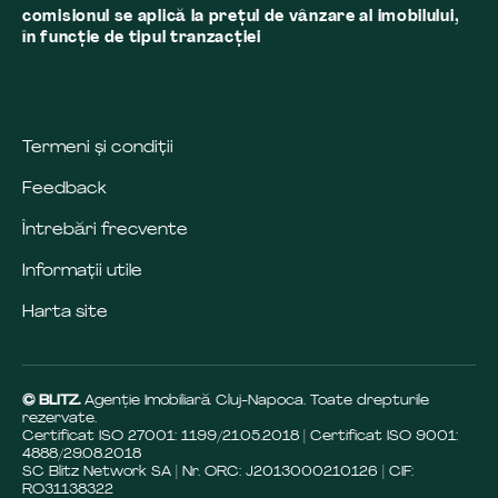
comisionul se aplică la preţul de vânzare al imobilului,
în funcţie de tipul tranzacţiei
Termeni și condiții
Feedback
Întrebări frecvente
Informații utile
Harta site
© BLITZ.
Agenție Imobiliară Cluj-Napoca. Toate drepturile
rezervate.
Certificat ISO 27001: 1199/21.05.2018 | Certificat ISO 9001:
4888/29.08.2018
SC Blitz Network SA | Nr. ORC: J2013000210126 | CIF:
RO31138322