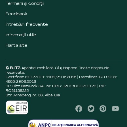
Termeni și condiții
Feedback
Întrebări frecvente
Informații utile
Harta site
© BLITZ.
Agenție Imobiliară Cluj-Napoca. Toate drepturile
rezervate.
Certificat ISO 27001: 1199/21.05.2018 | Certificat ISO 9001:
4888/29.08.2018
SC Blitz Network SA | Nr. ORC: J2013000210126 | CIF:
RO31138322
Str. Arnsberg, nr. 36, Alba Iulia