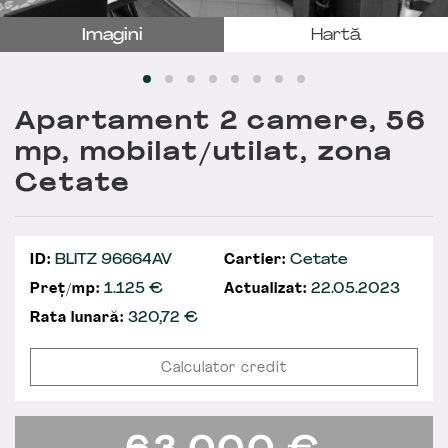
Imagini
Hartă
Apartament 2 camere, 56
mp, mobilat/utilat, zona
Cetate
ID:
BLITZ 96664AV
Cartier:
Cetate
Preț/mp:
1.125 €
Actualizat:
22.05.2023
Rata lunară:
320,72
€
Calculator credit