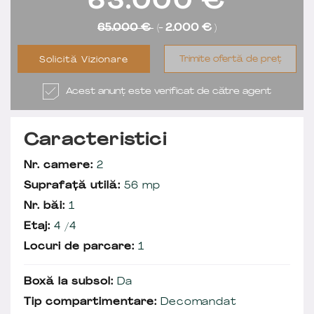
63.000
€
65.000 €
(-
2.000 €
)
Trimite ofertă de preț
Solicită Vizionare
Acest anunț este verificat de către agent
Caracteristici
Nr. camere:
2
Suprafață utilă:
56 mp
Nr. băi:
1
Etaj:
4 /4
Locuri de parcare:
1
Boxă la subsol:
Da
Tip compartimentare:
Decomandat