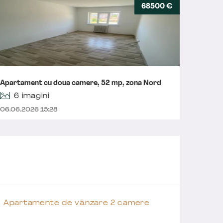
68500 €
Apartam
Apartament cu doua camere, 52 mp, zona Nord
investiț
6 imagini
06.06.2026 15:28
05.05.2
Apartamente de vânzare 2 camere