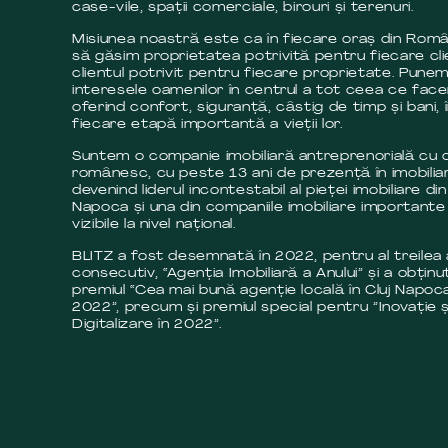
case-vile, spații comerciale, birouri și terenuri.
Misiunea noastră este ca în fiecare oraș din Româ
să găsim proprietatea potrivită pentru fiecare cli
clientul potrivit pentru fiecare proprietate. Pune
interesele oamenilor în centrul a tot ceea ce fac
oferind confort, siguranță, câstig de timp și bani, 
fiecare etapă importantă a vieții lor.
Suntem o companie imobiliară antreprenorială cu c
românesc, cu peste 13 ani de prezență în imobilia
devenind liderul incontestabil al pieței imobiliare din
Napoca și una din companiile imobiliare importante 
vizibile la nivel național.
BLITZ a fost desemnată în 2022, pentru al treilea
consecutiv, “Agenția Imobiliară a Anului” și a obținut
premiul “Cea mai bună agenție locală în Cluj Napoca
2022”, precum și premiul special pentru ”Inovație ș
Digitalizare în 2022”.