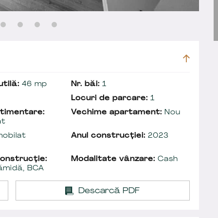
tilă:
46 mp
Nr. băi:
1
Locuri de parcare:
1
timentare:
Vechime apartament:
Nou
at
obilat
Anul construcției:
2023
onstrucție:
Modalitate vânzare:
Cash
ămidă, BCA
Descarcă PDF