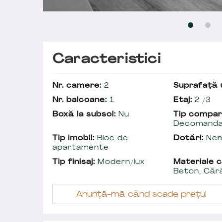
Caracteristici
Nr. camere:
2
Suprafață u
Nr. balcoane:
1
Etaj:
2 /3
Boxă la subsol:
Nu
Tip compar
Decomand
Tip imobil:
Bloc de
Dotări:
Nem
apartamente
Tip finisaj:
Modern/lux
Materiale c
Beton, Căr
Anunță-mă când scade prețul