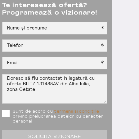
Te interesează ofertă?
Programează o vizionare!
Sunt de acord cu
termenii si condițiile
privind prelucrarea datelor cu caracter
personal
SOLICITĂ VIZIONARE