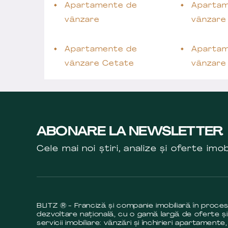
Apartamente de
Apartam
vânzare
vânzare
Apartamente de
Apartam
vânzare Cetate
vânzare
ABONARE LA NEWSLETTER
Cele mai noi știri, analize și oferte imob
BLITZ ® - Franciză și companie imobiliară în proce
dezvoltare națională, cu o gamă largă de oferte și
servicii imobiliare: vânzări și închirieri apartamente,