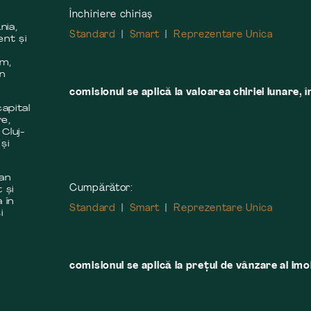
Închiriere chiriaș
nia,
Standard
Smart
Reprezentare Unica
ent și
m
em,
în
comisionul se aplică la valoarea chiriei lunare, î
apital
re,
 Cluj-
și
 an
Cumpărător:
 și
 în
Standard
Smart
Reprezentare Unica
i
comisionul se aplică la preţul de vânzare al imobi