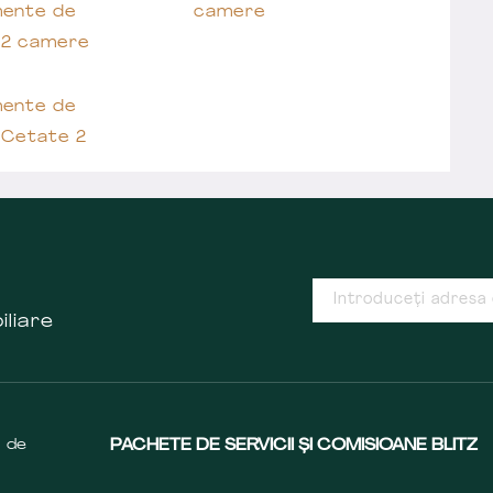
ente de
camere
 2 camere
ente de
 Cetate 2
iliare
s de
PACHETE DE SERVICII ȘI COMISIOANE BLITZ