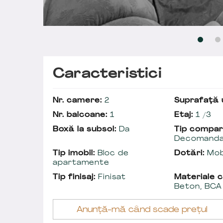
Caracteristici
Nr. camere:
2
Suprafață u
Nr. balcoane:
1
Etaj:
1 /3
Boxă la subsol:
Da
Tip compar
Decomand
Tip imobil:
Bloc de
Dotări:
Mobi
apartamente
Tip finisaj:
Finisat
Materiale c
Beton, BCA
Anunță-mă când scade prețul