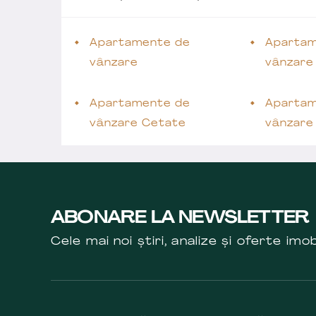
Apartamente de
Apartam
vânzare
vânzare
Apartamente de
Apartam
vânzare Cetate
vânzare
ABONARE LA NEWSLETTER
Cele mai noi știri, analize și oferte imob