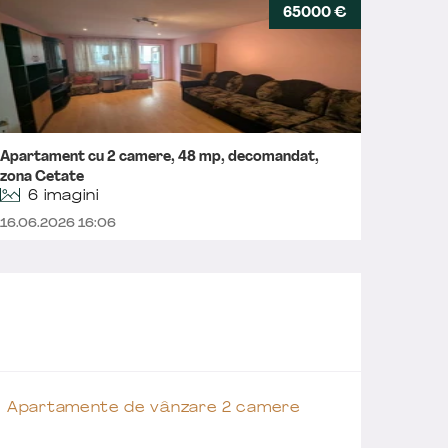
65000 €
Apartament cu 2 camere, 48 mp, decomandat,
Aparta
zona Cetate
1, zona
6 imagini
16.06.2026 16:06
13.06.
Apartamente de vânzare 2 camere