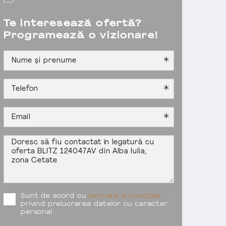
Te interesează ofertă?
Programează o vizionare!
Sunt de acord cu
termenii si condițiile
privind prelucrarea datelor cu caracter
personal