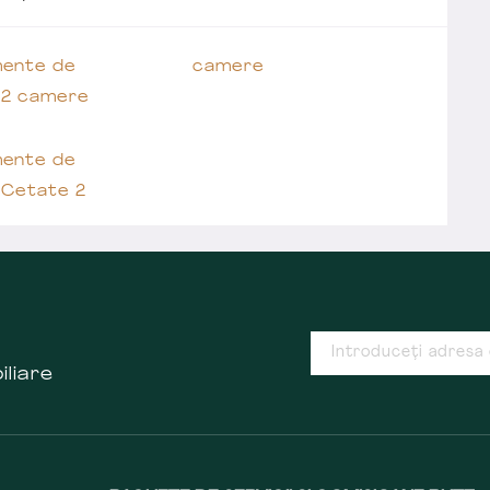
ente de
camere
 2 camere
ente de
 Cetate 2
iliare