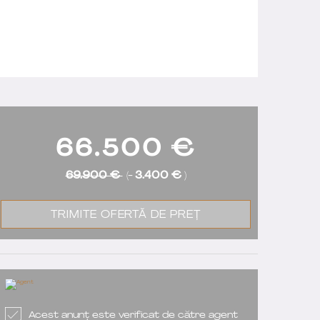
66.500
€
69.900 €
(-
3.400 €
)
TRIMITE OFERTĂ DE PREȚ
Acest anunț este verificat de către agent