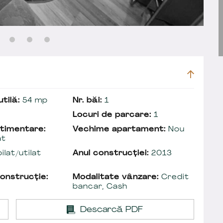
tilă:
54 mp
Nr. băi:
1
Locuri de parcare:
1
timentare:
Vechime apartament:
Nou
at
lat/utilat
Anul construcției:
2013
onstrucție:
Modalitate vânzare:
Credit
bancar, Cash
Descarcă PDF