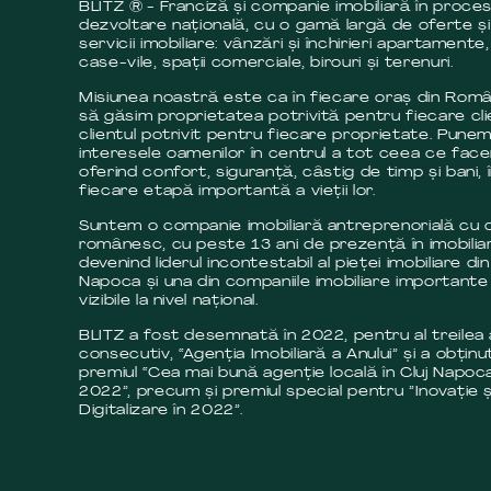
BLITZ ® - Franciză și companie imobiliară în proce
dezvoltare națională, cu o gamă largă de oferte și
servicii imobiliare: vânzări și închirieri apartamente,
case-vile, spații comerciale, birouri și terenuri.
Misiunea noastră este ca în fiecare oraș din Româ
să găsim proprietatea potrivită pentru fiecare cli
clientul potrivit pentru fiecare proprietate. Pune
interesele oamenilor în centrul a tot ceea ce fac
oferind confort, siguranță, câstig de timp și bani, 
fiecare etapă importantă a vieții lor.
Suntem o companie imobiliară antreprenorială cu c
românesc, cu peste 13 ani de prezență în imobilia
devenind liderul incontestabil al pieței imobiliare din
Napoca și una din companiile imobiliare importante 
vizibile la nivel național.
BLITZ a fost desemnată în 2022, pentru al treilea
consecutiv, “Agenția Imobiliară a Anului” și a obținut
premiul “Cea mai bună agenție locală în Cluj Napoca
2022”, precum și premiul special pentru ”Inovație ș
Digitalizare în 2022”.