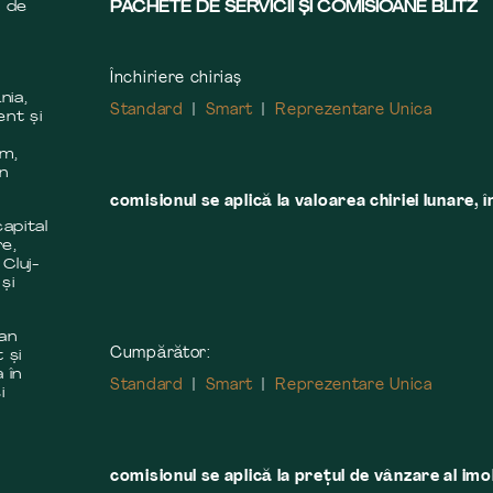
s de
PACHETE DE SERVICII ȘI COMISIOANE BLITZ
Închiriere chiriaș
nia,
Standard
Smart
Reprezentare Unica
ent și
m
em,
în
comisionul se aplică la valoarea chiriei lunare, î
apital
re,
 Cluj-
și
 an
Cumpărător:
 și
 în
Standard
Smart
Reprezentare Unica
i
comisionul se aplică la preţul de vânzare al imobi