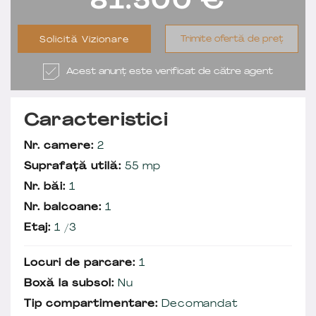
81.500
€
Trimite ofertă de preț
Solicită Vizionare
Acest anunț este verificat de către agent
Caracteristici
Nr. camere:
2
Suprafață utilă:
55 mp
Nr. băi:
1
Nr. balcoane:
1
Etaj:
1 /3
Locuri de parcare:
1
Boxă la subsol:
Nu
Tip compartimentare:
Decomandat