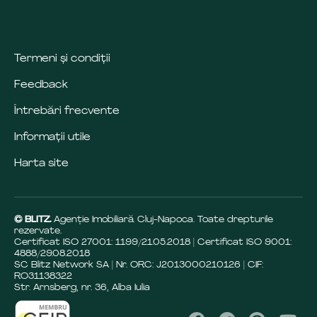
Termeni și condiții
Feedback
Întrebări frecvente
Informații utile
Harta site
© BLITZ.
Agenție Imobiliară Cluj-Napoca. Toate drepturile
rezervate.
Certificat ISO 27001: 1199/21.05.2018 | Certificat ISO 9001:
4888/29.08.2018
SC Blitz Network SA | Nr. ORC: J2013000210126 | CIF:
RO31138322
Str. Arnsberg, nr. 36, Alba Iulia