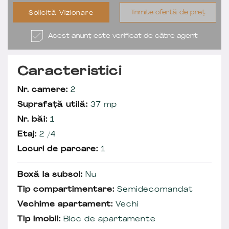
Trimite ofertă de preț
Solicită Vizionare
Acest anunț este verificat de către agent
Caracteristici
Nr. camere:
2
Suprafață utilă:
37 mp
Nr. băi:
1
Etaj:
2 /4
Locuri de parcare:
1
Boxă la subsol:
Nu
Tip compartimentare:
Semidecomandat
Vechime apartament:
Vechi
Tip imobil:
Bloc de apartamente