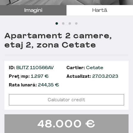
Imagini
Hartă
Apartament 2 camere,
etaj 2, zona Cetate
ID:
BLITZ 110566AV
Cartier:
Cetate
Preț/mp:
1.297 €
Actualizat:
27.03.2023
Rata lunară:
244,35
€
Calculator credit
48.000
€