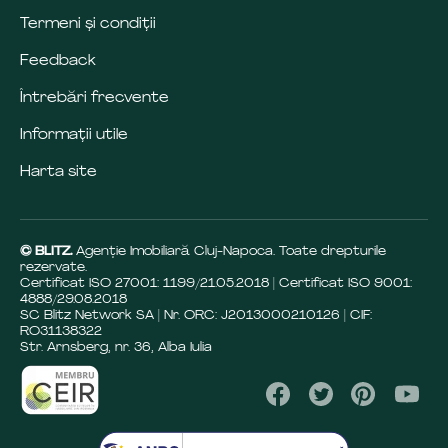
Termeni și condiții
Feedback
Întrebări frecvente
Informații utile
Harta site
© BLITZ.
Agenție Imobiliară Cluj-Napoca. Toate drepturile
rezervate.
Certificat ISO 27001: 1199/21.05.2018 | Certificat ISO 9001:
4888/29.08.2018
SC Blitz Network SA | Nr. ORC: J2013000210126 | CIF:
RO31138322
Str. Arnsberg, nr. 36, Alba Iulia