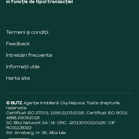
în funcţie de tipul tranzacţiei
Termeni și condiții
Feedback
Întrebări frecvente
Informații utile
Harta site
© BLITZ.
Agenție Imobiliară Cluj-Napoca. Toate drepturile
rezervate.
Certificat ISO 27001: 1199/21.05.2018 | Certificat ISO 9001:
4888/29.08.2018
SC Blitz Network SA | Nr. ORC: J2013000210126 | CIF:
RO31138322
Str. Arnsberg, nr. 36, Alba Iulia