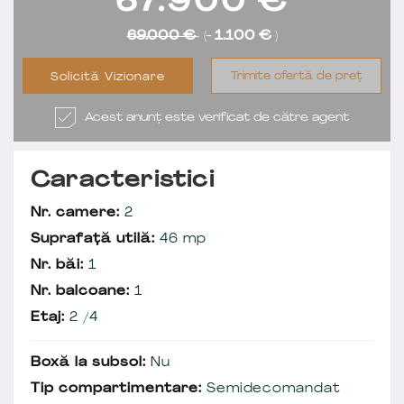
67.900
€
69.000 €
(-
1.100 €
)
Trimite ofertă de preț
Solicită Vizionare
Acest anunț este verificat de către agent
Caracteristici
Nr. camere:
2
Suprafață utilă:
46 mp
Nr. băi:
1
Nr. balcoane:
1
Etaj:
2 /4
Boxă la subsol:
Nu
Tip compartimentare:
Semidecomandat