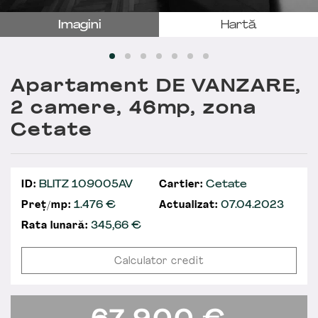
Imagini
Hartă
Apartament DE VANZARE,
2 camere, 46mp, zona
Cetate
ID:
BLITZ 109005AV
Cartier:
Cetate
Preț/mp:
1.476 €
Actualizat:
07.04.2023
Rata lunară:
345,66
€
Calculator credit