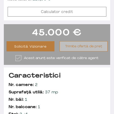
Calculator credit
45.000
€
Trimite ofertă de preț
Solicită Vizionare
Acest anunț este verificat de către agent
Caracteristici
Nr. camere:
2
Suprafață utilă:
37 mp
Nr. băi:
1
Nr. balcoane:
1