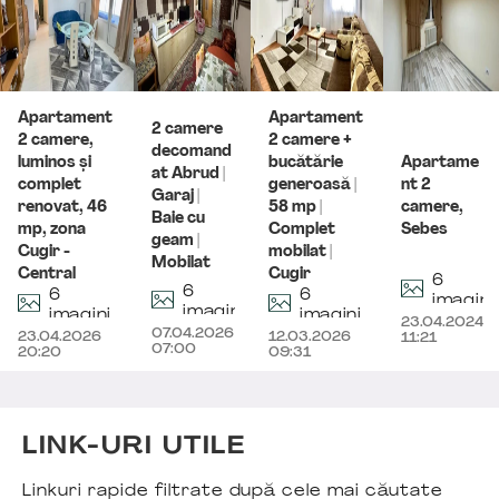
Apartament
Apartament
2 camere
2 camere,
2 camere +
decomand
luminos și
bucătărie
Apartame
at Abrud |
complet
generoasă |
nt 2
Garaj |
renovat, 46
58 mp |
camere,
Baie cu
mp, zona
Complet
Sebes
geam |
Cugir -
mobilat |
Mobilat
Central
Cugir
6
6
6
6
imagini
imagini
imagini
imagini
23.04.2024
07.04.2026
23.04.2026
12.03.2026
11:21
07:00
20:20
09:31
LINK-URI UTILE
Linkuri rapide filtrate după cele mai căutate