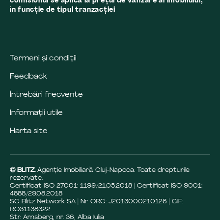
comisionul se aplică la preţul de vânzare al imobilului,
în funcţie de tipul tranzacţiei
Termeni și condiții
Feedback
Întrebări frecvente
Informații utile
Harta site
© BLITZ.
Agenție Imobiliară Cluj-Napoca. Toate drepturile
rezervate.
Certificat ISO 27001: 1199/21.05.2018 | Certificat ISO 9001:
4888/29.08.2018
SC Blitz Network SA | Nr. ORC: J2013000210126 | CIF:
RO31138322
Str. Arnsberg, nr. 36, Alba Iulia