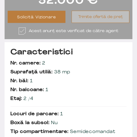
52.000
€
Trimite ofertă de preț
Solicită Vizionare
Acest anunț este verificat de către agent
Caracteristici
Nr. camere:
2
Suprafață utilă:
38 mp
Nr. băi:
1
Nr. balcoane:
1
Etaj:
2 /4
Locuri de parcare:
1
Boxă la subsol:
Nu
Tip compartimentare:
Semidecomandat