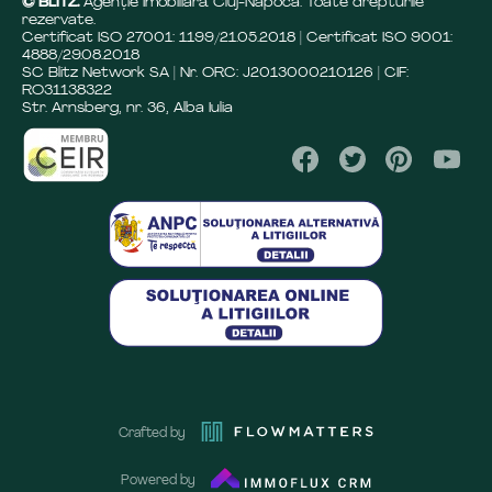
© BLITZ.
Agenție Imobiliară Cluj-Napoca. Toate drepturile
rezervate.
Certificat ISO 27001: 1199/21.05.2018 | Certificat ISO 9001:
4888/29.08.2018
SC Blitz Network SA | Nr. ORC: J2013000210126 | CIF:
RO31138322
Str. Arnsberg, nr. 36, Alba Iulia
Crafted by
Powered by