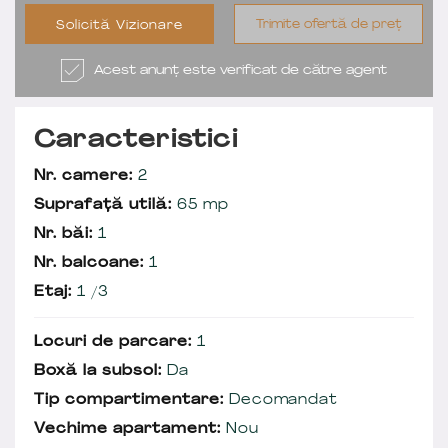
Trimite ofertă de preț
Solicită Vizionare
Acest anunț este verificat de către agent
Caracteristici
Nr. camere:
2
Suprafață utilă:
65 mp
Nr. băi:
1
Nr. balcoane:
1
Etaj:
1 /3
Locuri de parcare:
1
Boxă la subsol:
Da
Tip compartimentare:
Decomandat
Vechime apartament:
Nou