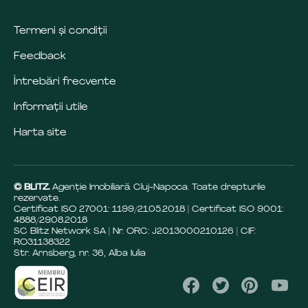
Termeni și condiții
Feedback
Întrebări frecvente
Informații utile
Harta site
© BLITZ.
Agenție Imobiliară Cluj-Napoca. Toate drepturile
rezervate.
Certificat ISO 27001: 1199/21.05.2018 | Certificat ISO 9001:
4888/29.08.2018
SC Blitz Network SA | Nr. ORC: J2013000210126 | CIF:
RO31138322
Str. Arnsberg, nr. 36, Alba Iulia