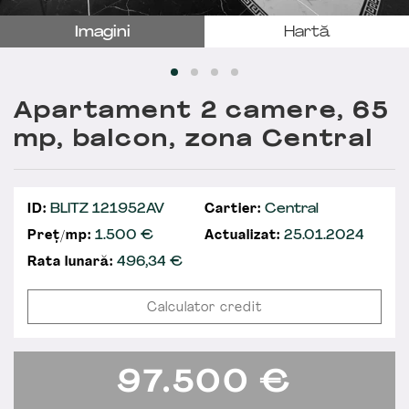
Imagini
Hartă
Apartament 2 camere, 65
mp, balcon, zona Central
ID:
BLITZ 121952AV
Cartier:
Central
Preț/mp:
1.500 €
Actualizat:
25.01.2024
Rata lunară:
496,34
€
Calculator credit
97.500
€