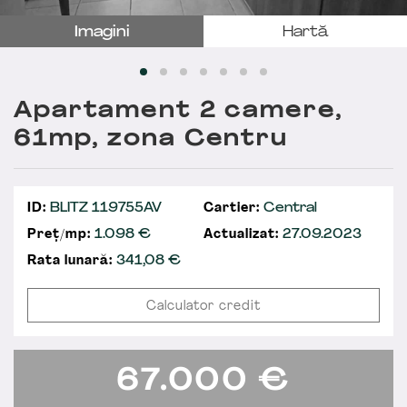
Imagini
Hartă
Apartament 2 camere,
61mp, zona Centru
ID:
BLITZ 119755AV
Cartier:
Central
Preț/mp:
1.098 €
Actualizat:
27.09.2023
Rata lunară:
341,08
€
Calculator credit
67.000
€