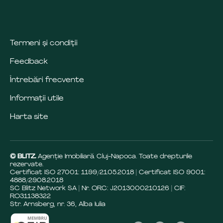
Termeni și condiții
Feedback
Întrebări frecvente
Informații utile
Harta site
© BLITZ.
Agenție Imobiliară Cluj-Napoca. Toate drepturile
rezervate.
Certificat ISO 27001: 1199/21.05.2018 | Certificat ISO 9001:
4888/29.08.2018
SC Blitz Network SA | Nr. ORC: J2013000210126 | CIF:
RO31138322
Str. Arnsberg, nr. 36, Alba Iulia