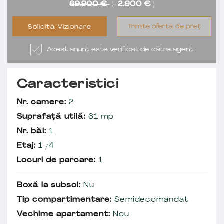
69.900 €
(-
2.900 €
)
Trimite ofertă de preț
Solicită Vizionare
Acest anunț este verificat de către agent
Caracteristici
Nr. camere:
2
Suprafață utilă:
61 mp
Nr. băi:
1
Etaj:
1 /4
Locuri de parcare:
1
Boxă la subsol:
Nu
Tip compartimentare:
Semidecomandat
Vechime apartament:
Nou