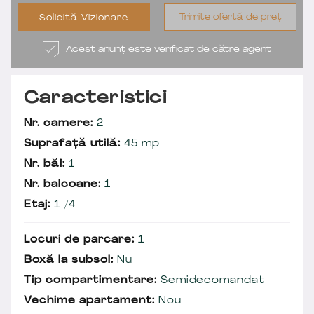
Trimite ofertă de preț
Solicită Vizionare
Acest anunț este verificat de către agent
Caracteristici
Nr. camere:
2
Suprafață utilă:
45 mp
Nr. băi:
1
Nr. balcoane:
1
Etaj:
1 /4
Locuri de parcare:
1
Boxă la subsol:
Nu
Tip compartimentare:
Semidecomandat
Vechime apartament:
Nou