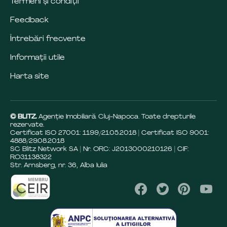
Termeni și condiții
Feedback
Întrebări frecvente
Informații utile
Harta site
© BLITZ.
Agenție Imobiliară Cluj-Napoca. Toate drepturile
rezervate.
Certificat ISO 27001: 1199/21.05.2018 | Certificat ISO 9001:
4888/29.08.2018
SC Blitz Network SA | Nr. ORC: J2013000210126 | CIF:
RO31138322
Str. Arnsberg, nr. 36, Alba Iulia