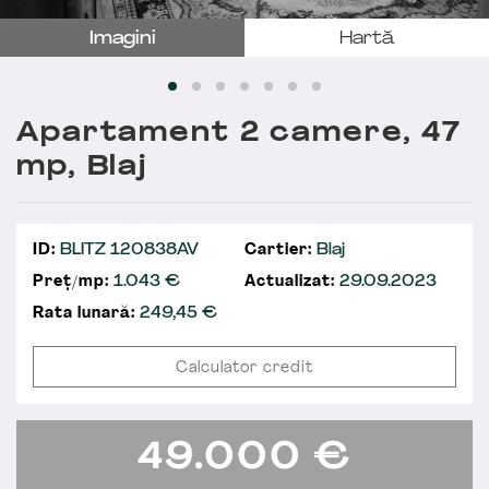
Imagini
Hartă
Apartament 2 camere, 47
mp, Blaj
ID:
BLITZ 120838AV
Cartier:
Blaj
Preț/mp:
1.043 €
Actualizat:
29.09.2023
Rata lunară:
249,45
€
Calculator credit
49.000
€