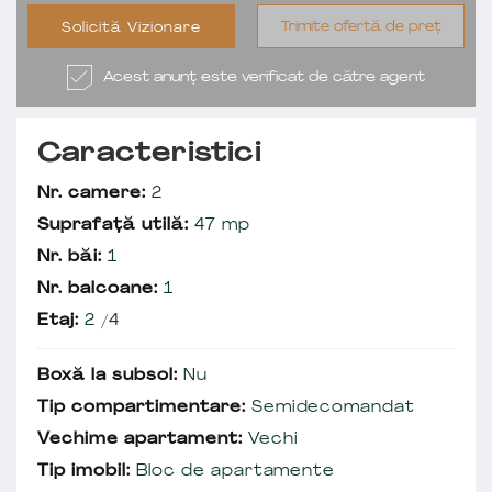
Trimite ofertă de preț
Solicită Vizionare
Acest anunț este verificat de către agent
Caracteristici
Nr. camere:
2
Suprafață utilă:
47 mp
Nr. băi:
1
Nr. balcoane:
1
Etaj:
2 /4
Boxă la subsol:
Nu
Tip compartimentare:
Semidecomandat
Vechime apartament:
Vechi
Tip imobil:
Bloc de apartamente