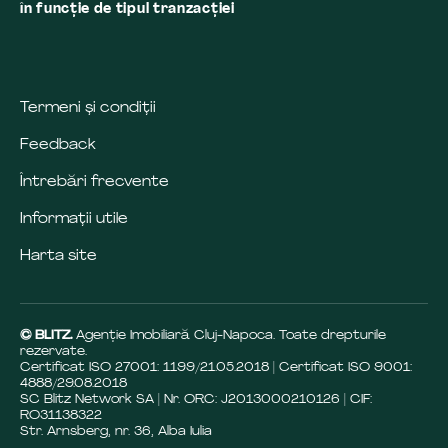
în funcţie de tipul tranzacţiei
Termeni și condiții
Feedback
Întrebări frecvente
Informații utile
Harta site
© BLITZ.
Agenție Imobiliară Cluj-Napoca. Toate drepturile
rezervate.
Certificat ISO 27001: 1199/21.05.2018 | Certificat ISO 9001:
4888/29.08.2018
SC Blitz Network SA | Nr. ORC: J2013000210126 | CIF:
RO31138322
Str. Arnsberg, nr. 36, Alba Iulia