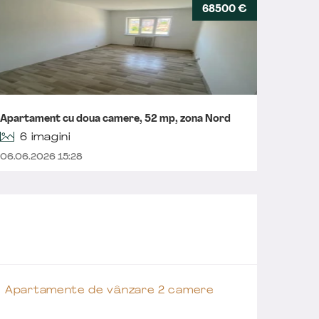
68500 €
Aparta
Apartament cu doua camere, 52 mp, zona Nord
balcon,
6 imagini
06.06.2026 15:28
30.05.2
Apartamente de vânzare 2 camere