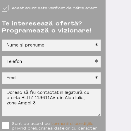
Acest anunț este verificat de către agent
Te interesează ofertă?
Programează o vizionare!
Sunt de acord cu
termenii si condițiile
privind prelucrarea datelor cu caracter