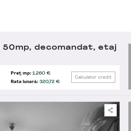
 50mp, decomandat, etaj
Preț/mp:
1.260 €
Calculator credit
Rata lunară:
320,72
€