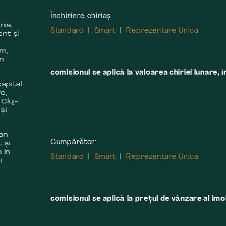
Închiriere chiriaș
nia,
Standard
Smart
Reprezentare Unica
ent și
m
em,
în
comisionul se aplică la valoarea chiriei lunare, î
apital
re,
 Cluj-
și
 an
Cumpărător:
 și
 în
Standard
Smart
Reprezentare Unica
i
comisionul se aplică la preţul de vânzare al imobi