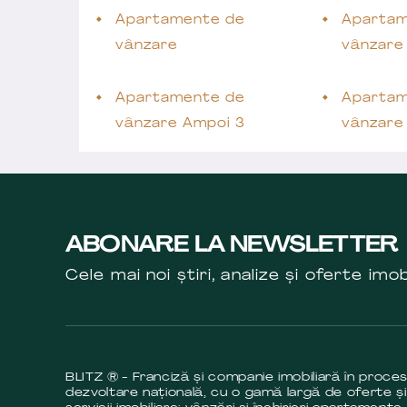
Apartamente de
Apartam
vânzare
vânzare
Apartamente de
Apartam
vânzare Ampoi 3
vânzare
ABONARE LA NEWSLETTER
Cele mai noi știri, analize și oferte imob
BLITZ ® - Franciză și companie imobiliară în proce
dezvoltare națională, cu o gamă largă de oferte și