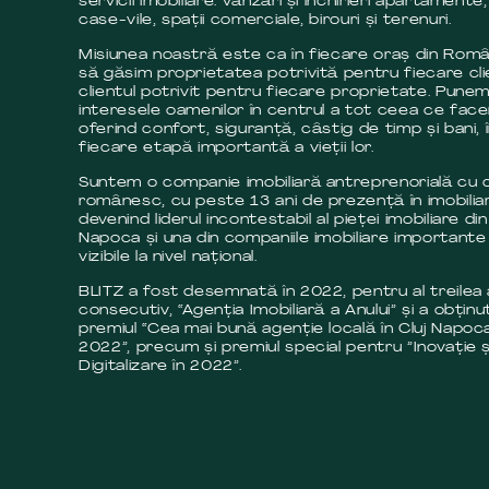
servicii imobiliare: vânzări și închirieri apartamente,
case-vile, spații comerciale, birouri și terenuri.
Misiunea noastră este ca în fiecare oraș din Româ
să găsim proprietatea potrivită pentru fiecare cli
clientul potrivit pentru fiecare proprietate. Pune
interesele oamenilor în centrul a tot ceea ce fac
oferind confort, siguranță, câstig de timp și bani, 
fiecare etapă importantă a vieții lor.
Suntem o companie imobiliară antreprenorială cu c
românesc, cu peste 13 ani de prezență în imobilia
devenind liderul incontestabil al pieței imobiliare din
Napoca și una din companiile imobiliare importante 
vizibile la nivel național.
BLITZ a fost desemnată în 2022, pentru al treilea
consecutiv, “Agenția Imobiliară a Anului” și a obținut
premiul “Cea mai bună agenție locală în Cluj Napoca
2022”, precum și premiul special pentru ”Inovație ș
Digitalizare în 2022”.