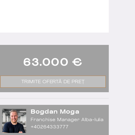
63.000
€
TRIMITE OFERTĂ DE PREȚ
Bogdan Moga
Franchise Manager Alba-Iulia
+40264333777