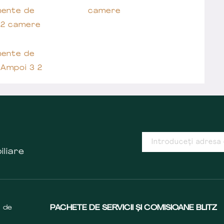
ente de
camere
 2 camere
ente de
 Ampoi 3 2
iliare
s de
PACHETE DE SERVICII ȘI COMISIOANE BLITZ