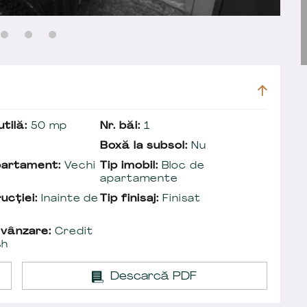
tilă:
50 mp
Nr. băi:
1
Boxă la subsol:
Nu
partament:
Vechi
Tip imobil:
Bloc de
apartamente
ucției:
Inainte de
Tip finisaj:
Finisat
 vânzare:
Credit
sh
Descarcă PDF