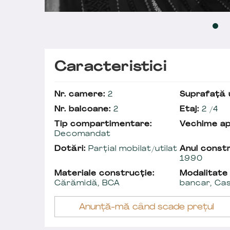
Caracteristici
Nr. camere:
2
Suprafață u
Nr. balcoane:
2
Etaj:
2 /4
Tip compartimentare:
Vechime a
Decomandat
Dotări:
Parțial mobilat/utilat
Anul constr
1990
Materiale construcție:
Modalitate
Cărămidă, BCA
bancar, Ca
Anunță-mă când scade prețul