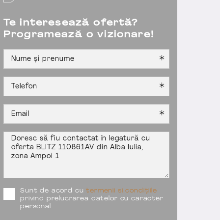
Te interesează ofertă?
Programează o vizionare!
Sunt de acord cu
termenii si condițiile
privind prelucrarea datelor cu caracter
personal