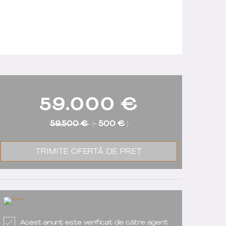
59.000
€
59.500 €
(-
500 €
)
TRIMITE OFERTĂ DE PREȚ
Acest anunț este verificat de către agent