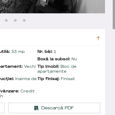
tilă:
53 mp
Nr. băi:
1
Boxă la subsol:
Nu
partament:
Vechi
Tip imobil:
Bloc de
apartamente
ucției:
Inainte de
Tip finisaj:
Finisat
 vânzare:
Credit
sh
Descarcă PDF