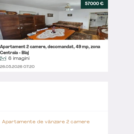
57000 €
Apartament 2 camere, decomandat, 49 mp, zona
Apartam
Centrala - Blaj
investiț
6 imagini
26.05.2026 07:20
05.05.2
Apartamente de vânzare 2 camere