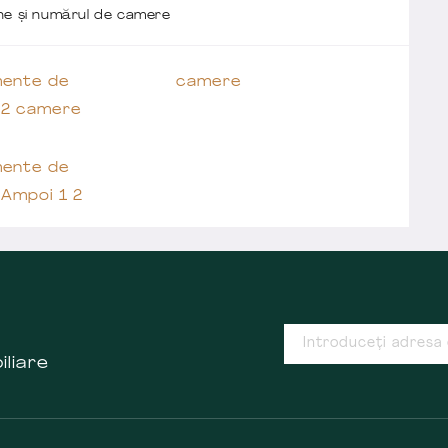
one și numărul de camere
ente de
camere
 2 camere
ente de
 Ampoi 1 2
iliare