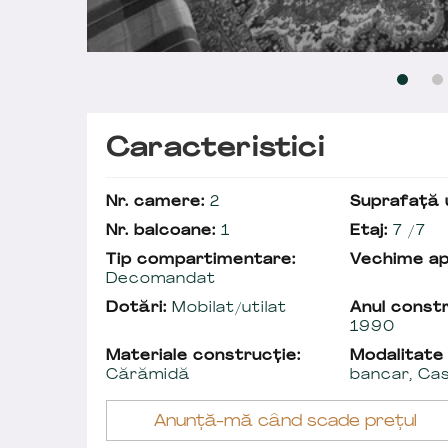
Caracteristici
Nr. camere:
2
Suprafață u
Nr. balcoane:
1
Etaj:
7 /7
Tip compartimentare:
Vechime a
Decomandat
Dotări:
Mobilat/utilat
Anul constr
1990
Materiale construcție:
Modalitate
Cărămidă
bancar, Ca
Anunță-mă când scade prețul