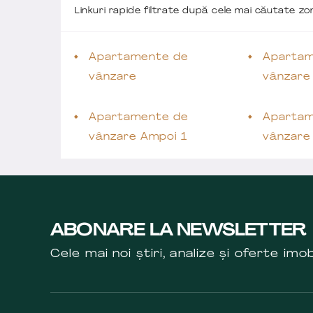
Linkuri rapide filtrate după cele mai căutate z
Apartamente de
Apartam
vânzare
vânzare
Apartamente de
Apartam
vânzare Ampoi 1
vânzare
ABONARE LA NEWSLETTER
Cele mai noi știri, analize și oferte imob