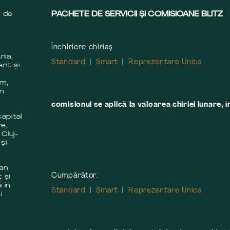
s de
PACHETE DE SERVICII ȘI COMISIOANE BLITZ
Închiriere chiriaș
nia,
Standard
Smart
Reprezentare Unica
ent și
m
em,
în
comisionul se aplică la valoarea chiriei lunare, î
apital
re,
 Cluj-
și
 an
Cumpărător:
 și
 în
Standard
Smart
Reprezentare Unica
i