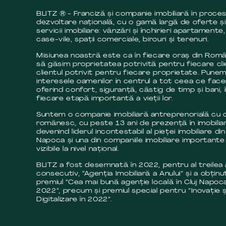
BLITZ ® - Franciză și companie imobiliară în proce
dezvoltare națională, cu o gamă largă de oferte și
servicii imobiliare: vânzări și închirieri apartamente,
case-vile, spații comerciale, birouri și terenuri.
Misiunea noastră este ca în fiecare oraș din Româ
să găsim proprietatea potrivită pentru fiecare cli
clientul potrivit pentru fiecare proprietate. Pune
interesele oamenilor în centrul a tot ceea ce fac
oferind confort, siguranță, câstig de timp și bani, 
fiecare etapă importantă a vieții lor.
Suntem o companie imobiliară antreprenorială cu c
românesc, cu peste 13 ani de prezență în imobilia
devenind liderul incontestabil al pieței imobiliare din
Napoca și una din companiile imobiliare importante 
vizibile la nivel național.
BLITZ a fost desemnată în 2022, pentru al treilea
consecutiv, “Agenția Imobiliară a Anului” și a obținut
premiul “Cea mai bună agenție locală în Cluj Napoca
2022”, precum și premiul special pentru ”Inovație ș
Digitalizare în 2022”.